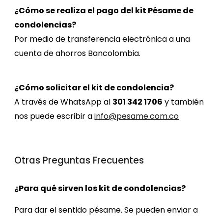
¿Cómo se realiza el pago de
l kit Pésame de
condolencias
?
Por medio de transferencia electrónica a una
cuenta de ahorros Bancolombia
.
¿
Cómo
solicitar el
kit d
e condolencia?
A través de
WhatsApp al
301 342 1706
y
t
ambi
én
nos puede escribir a
info@pesame.com.co
Otras Preguntas Frecuentes
¿Para qué sirven los
kit
de condolencias?
Para dar el sentido pésame. Se pueden enviar a